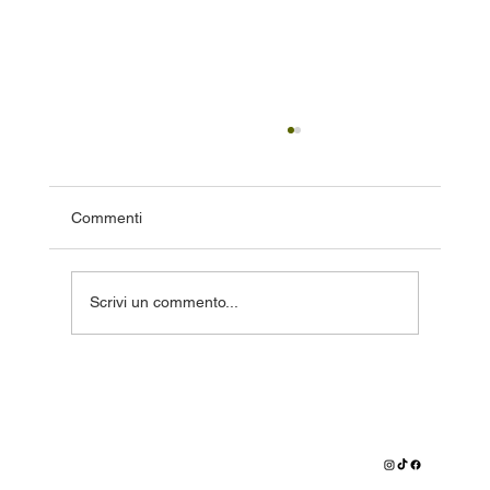
Commenti
Scrivi un commento...
Installazione impianti fotovoltaici:
consulenze sostenibili su
Pumafotovoltaici.it